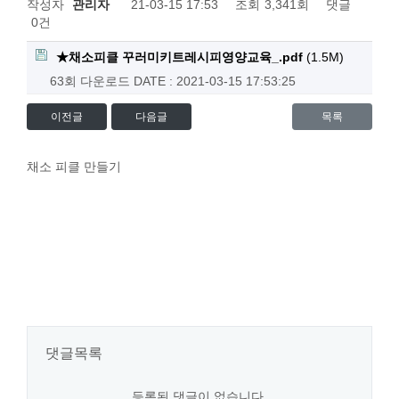
작성자
관리자
21-03-15 17:53
조회
3,341회
댓글
0건
★채소피클 꾸러미키트레시피영양교육_.pdf
(1.5M)
63회 다운로드
DATE : 2021-03-15 17:53:25
이전글
다음글
목록
채소 피클 만들기
댓글목록
등록된 댓글이 없습니다.